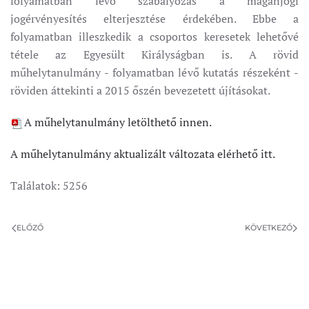
folyamatban lévő szabályozás a magánjogi
jogérvényesítés elterjesztése érdekében. Ebbe a
folyamatban illeszkedik a csoportos keresetek lehetővé
tétele az Egyesült Királyságban is. A rövid
műhelytanulmány - folyamatban lévő kutatás részeként -
röviden áttekinti a 2015 őszén bevezetett újításokat.
A műhelytanulmány letölthető innen.
A műhelytanulmány aktualizált változata elérhető itt.
Találatok: 5256
ELŐZŐ
KÖVETKEZŐ