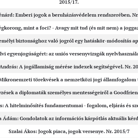
2015/17.
énárd: Emberi jogok a beruházásvédelem rendszerében. Nr.
jégkorong, mint a foci? - Avagy mit tud (és mit nem) a jogga
emélyi biztonsághoz való jogról egy hatáskör-módosítás ap
lvi egyenjogúságért: az uniós versenyvizsgák nyelvhasznála
András: A jogállamiság mérése indexek segítségével. Nr. 2
ikronemzeti törekvések a nemzetközi jogi államfogalom t
ések a diplomaták személyes mentességeiről a Goodfriend
: A hitelminősítés fundamentumai - fogalom, eljárás és sze
a Ádám: Gondolatok az információs kárpótlás aktuális kérdé
Szalai Ákos: Jogok piaca, jogok versenye. Nr. 2015/7