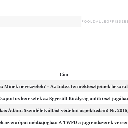
FŐOLDAL
LEGFRISSEB
Cím
a: Minek nevezzelek? – Az Index terméktesztjeinek besorolá
 Csoportos keresetek az Egyesült Királyság antitröszt jogában
kas Ádám: Szemléletváltást védelmi aspektusban! Nr. 2015
tek az európai médiajogban A TWFD a jogrendszerek verse