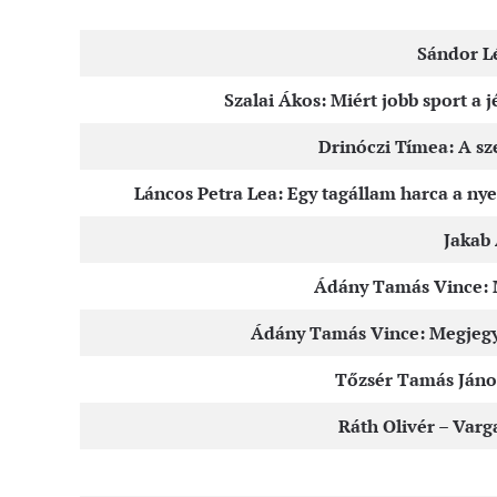
Sándor L
Szalai Ákos: Miért jobb sport a 
Drinóczi Tímea: A sz
Láncos Petra Lea: Egy tagállam harca a nye
Jakab 
Ádány Tamás Vince: M
Ádány Tamás Vince: Megjegyz
Tőzsér Tamás János
Ráth Olivér – Varg