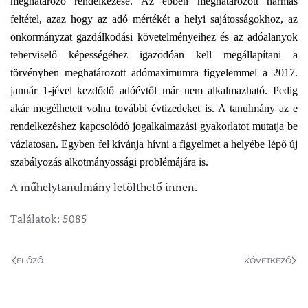
meghatározó rendelkezése. Az ebben meghatározott hármas
feltétel, azaz hogy az adó mértékét a helyi sajátosságokhoz, az
önkormányzat gazdálkodási követelményeihez és az adóalanyok
teherviselő képességéhez igazodóan kell megállapítani a
törvényben meghatározott adómaximumra figyelemmel a 2017.
január 1-jével kezdődő adóévtől már nem alkalmazható. Pedig
akár megélhetett volna további évtizedeket is. A tanulmány az e
rendelkezéshez kapcsolódó jogalkalmazási gyakorlatot mutatja be
vázlatosan. Egyben fel kívánja hívni a figyelmet a helyébe lépő új
szabályozás alkotmányossági problémájára is.
A műhelytanulmány letölthető innen.
Találatok: 5085
ELŐZŐ
KÖVETKEZŐ