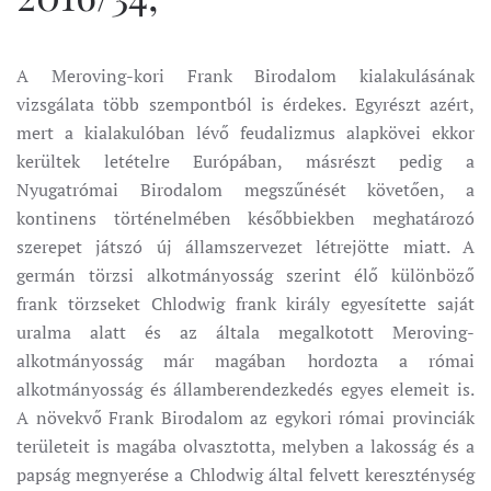
A Meroving-kori Frank Birodalom kialakulásának
vizsgálata több szempontból is érdekes. Egyrészt azért,
mert a kialakulóban lévő feudalizmus alapkövei ekkor
kerültek letételre Európában, másrészt pedig a
Nyugatrómai Birodalom megszűnését követően, a
kontinens történelmében későbbiekben meghatározó
szerepet játszó új államszervezet létrejötte miatt. A
germán törzsi alkotmányosság szerint élő különböző
frank törzseket Chlodwig frank király egyesítette saját
uralma alatt és az általa megalkotott Meroving-
alkotmányosság már magában hordozta a római
alkotmányosság és államberendezkedés egyes elemeit is.
A növekvő Frank Birodalom az egykori római provinciák
területeit is magába olvasztotta, melyben a lakosság és a
papság megnyerése a Chlodwig által felvett kereszténység