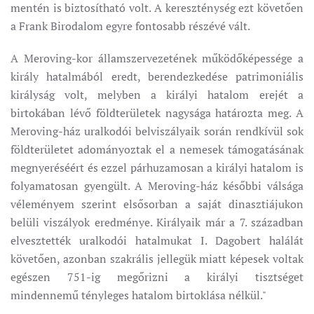
mentén is biztosítható volt. A kereszténység ezt követően
a Frank Birodalom egyre fontosabb részévé vált.
A Meroving-kor államszervezetének működőképessége a
király hatalmából eredt, berendezkedése patrimoniális
királyság volt, melyben a királyi hatalom erejét a
birtokában lévő földterületek nagysága határozta meg. A
Meroving-ház uralkodói belviszályaik során rendkívül sok
földterületet adományoztak el a nemesek támogatásának
megnyeréséért és ezzel párhuzamosan a királyi hatalom is
folyamatosan gyengült. A Meroving-ház későbbi válsága
véleményem szerint elsősorban a saját dinasztiájukon
belüli viszályok eredménye. Királyaik már a 7. században
elvesztették uralkodói hatalmukat I. Dagobert halálát
követően, azonban szakrális jellegük miatt képesek voltak
egészen 751-ig megőrizni a királyi tisztséget
mindennemű tényleges hatalom birtoklása nélkül."