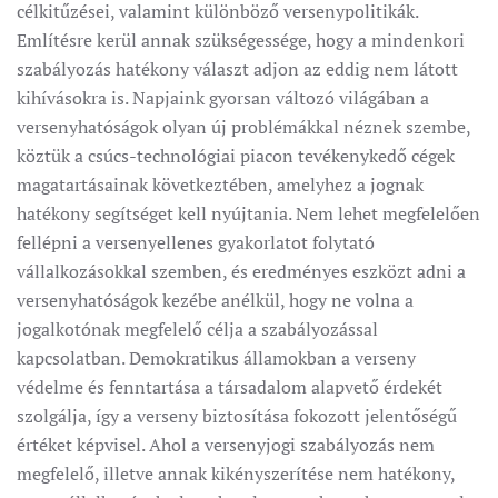
célkitűzései, valamint különböző versenypolitikák.
Említésre kerül annak szükségessége, hogy a mindenkori
szabályozás hatékony választ adjon az eddig nem látott
kihívásokra is. Napjaink gyorsan változó világában a
versenyhatóságok olyan új problémákkal néznek szembe,
köztük a csúcs-technológiai piacon tevékenykedő cégek
magatartásainak következtében, amelyhez a jognak
hatékony segítséget kell nyújtania. Nem lehet megfelelően
fellépni a versenyellenes gyakorlatot folytató
vállalkozásokkal szemben, és eredményes eszközt adni a
versenyhatóságok kezébe anélkül, hogy ne volna a
jogalkotónak megfelelő célja a szabályozással
kapcsolatban. Demokratikus államokban a verseny
védelme és fenntartása a társadalom alapvető érdekét
szolgálja, így a verseny biztosítása fokozott jelentőségű
értéket képvisel. Ahol a versenyjogi szabályozás nem
megfelelő, illetve annak kikényszerítése nem hatékony,