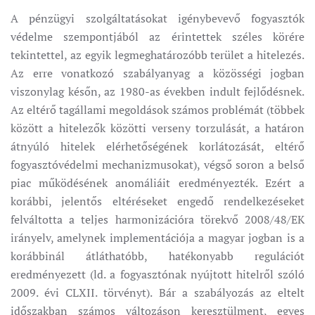
A pénzügyi szolgáltatásokat igénybevevő fogyasztók
védelme szempontjából az érintettek széles körére
tekintettel, az egyik legmeghatározóbb terület a hitelezés.
Az erre vonatkozó szabályanyag a közösségi jogban
viszonylag későn, az 1980-as években indult fejlődésnek.
Az eltérő tagállami megoldások számos problémát (többek
között a hitelezők közötti verseny torzulását, a határon
átnyúló hitelek elérhetőségének korlátozását, eltérő
fogyasztóvédelmi mechanizmusokat), végső soron a belső
piac működésének anomáliáit eredményezték. Ezért a
korábbi, jelentős eltéréseket engedő rendelkezéseket
felváltotta a teljes harmonizációra törekvő 2008/48/EK
irányelv, amelynek implementációja a magyar jogban is a
korábbinál átláthatóbb, hatékonyabb regulációt
eredményezett (ld. a fogyasztónak nyújtott hitelről szóló
2009. évi CLXII. törvényt). Bár a szabályozás az eltelt
időszakban számos változáson keresztülment, egyes