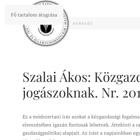
Fő tartalom átugrása
Szalai Ákos: Közgaz
jogászoknak. Nr. 20
Ez a módszertani írás azokat a közgazdasági fogalmak
elemzésében igazán fontosak lehetnek. Áttekinti a r
gazdaságpolitika) alapjait. Az írást a napjainkban e