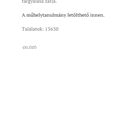
tárgyalása zárja.
A műhelytanulmány letölthető innen.
Találatok: 13630
ELŐZŐ