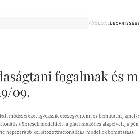
FŐOLDAL
LEGFRISSEB
daságtani fogalmak és 
19/09.
at, módszereket igyekszik összegyűjteni, és bemutatni, amelyek
acionális döntések modelljeit, a piaci működés alapelveit, a p
gyre népszerűbb korlátozottracionalitás-modellek bemutatása – 