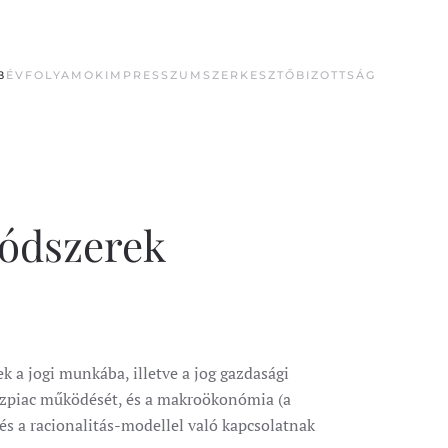
B
ÉVFOLYAMOK
IMPRESSZUM
SZERKESZTŐBIZOTTSÁG
módszerek
 a jogi munkába, illetve a jog gazdasági
énzpiac működését, és a makroökonómia (a
és a racionalitás-modellel való kapcsolatnak