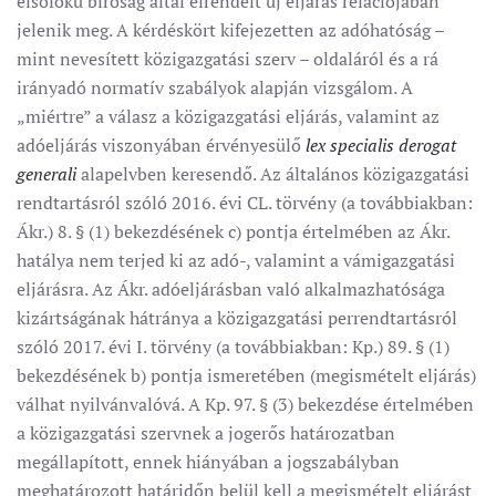
elsőfokú bíróság által elrendelt új eljárás relációjában
jelenik meg. A kérdéskört kifejezetten az adóhatóság –
mint nevesített közigazgatási szerv – oldaláról és a rá
irányadó normatív szabályok alapján vizsgálom. A
„miértre” a válasz a közigazgatási eljárás, valamint az
adóeljárás viszonyában érvényesülő
lex specialis derogat
generali
alapelvben keresendő. Az általános közigazgatási
rendtartásról szóló 2016. évi CL. törvény (a továbbiakban:
Ákr.) 8. § (1) bekezdésének c) pontja értelmében az Ákr.
hatálya nem terjed ki az adó-, valamint a vámigazgatási
eljárásra. Az Ákr. adóeljárásban való alkalmazhatósága
kizártságának hátránya a közigazgatási perrendtartásról
szóló 2017. évi I. törvény (a továbbiakban: Kp.) 89. § (1)
bekezdésének b) pontja ismeretében (megismételt eljárás)
válhat nyilvánvalóvá. A Kp. 97. § (3) bekezdése értelmében
a közigazgatási szervnek a jogerős határozatban
megállapított, ennek hiányában a jogszabályban
meghatározott határidőn belül kell a megismételt eljárást