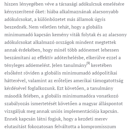
hiszen lényegében véve a társasági adókulcsuk emelésére
kényszerítené őket: hiába alkalmaznának alacsonyabb
adókulcsokat, a különbözetet más államok úgyis
beszednék. Nem véletlen tehát, hogy a globális
minimumadó kapcsán kemény viták folytak és az alacsony
adókulcsokat alkalmazó országok mindent megtettek
annak érdekében, hogy minél több adónemet lehessen
beszámítani az effektív adóterhelésbe, elkerülve ezzel a
[3]
tényleges adóemelést. Jelen tanulmány
keretében
elsőként röviden a globális minimumadó adópolitikai
hátterével, valamint az erőteljes amerikai támogatottság
kérdésével foglalkozunk. Ezt követően, a tanulmány
második felében, a globális minimumadóra vonatkozó
szabályozás ismertetését követően a magyar álláspontot
vizsgáljuk meg annak uniós implementációja kapcsán.
Ennek kapcsán látni fogjuk, hogy a kezdeti merev
elutasítást fokozatosan felváltotta a kompromisszum