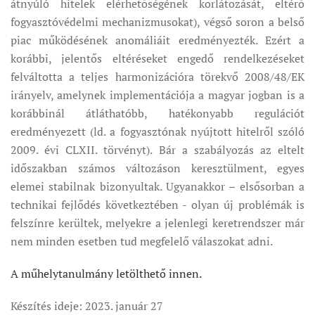
átnyúló hitelek elérhetőségének korlátozását, eltérő
fogyasztóvédelmi mechanizmusokat), végső soron a belső
piac működésének anomáliáit eredményezték. Ezért a
korábbi, jelentős eltéréseket engedő rendelkezéseket
felváltotta a teljes harmonizációra törekvő 2008/48/EK
irányelv, amelynek implementációja a magyar jogban is a
korábbinál átláthatóbb, hatékonyabb regulációt
eredményezett (ld. a fogyasztónak nyújtott hitelről szóló
2009. évi CLXII. törvényt). Bár a szabályozás az eltelt
időszakban számos változáson keresztülment, egyes
elemei stabilnak bizonyultak. Ugyanakkor – elsősorban a
technikai fejlődés következtében - olyan új problémák is
felszínre kerültek, melyekre a jelenlegi keretrendszer már
nem minden esetben tud megfelelő válaszokat adni.
A műhelytanulmány letölthető innen.
Készítés ideje:
2023. január 27