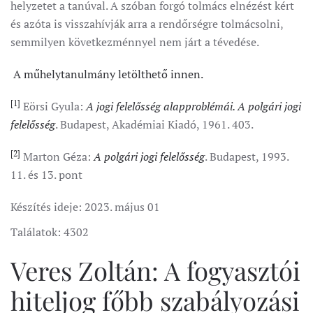
helyzetet a tanúval. A szóban forgó tolmács elnézést kért
és azóta is visszahívják arra a rendőrségre tolmácsolni,
semmilyen következménnyel nem járt a tévedése.
A műhelytanulmány letölthető innen.
[1]
Eörsi Gyula:
A jogi felelősség alapproblémái. A polgári jogi
felelősség
. Budapest, Akadémiai Kiadó, 1961. 403.
[2]
Marton Géza:
A polgári jogi felelősség
. Budapest, 1993.
11. és 13. pont
Készítés ideje:
2023. május 01
Találatok: 4302
Veres Zoltán: A fogyasztói
hiteljog főbb szabályozási