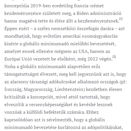
koncepciója 2019-ben eredetileg francia-német
kezdeményezésre született meg, a Biden adminisztráció
[1]
hamar magáévá tette és élére állt a kezdeményezésnek.
Éppen ezért – a széles nemzetközi összefogás dacára – azt
mondhatjuk, hogy erőteljes amerikai nyomásgyakorlás
kísérte a globális minimumadó mielőbbi bevezetését,
amelyet ennek ellenére mégsem az USA, hanem az
[2]
Európai Unió vezetett be elsőként, még 2022 végén.
Noha a globális minimumadó alapvetően erős
támogatottságot élvezett, meg kell jegyeznünk azt is, hogy
az alacsony társasági adókulcsokat alkalmazó országok (pl:
Írország, Magyarország, Liechtenstein) kezdetben élesen
kritizálták a koncepciót, mivel attól tartottak, hogy
elveszítik a versenyképességüket és kevésbé lesznek
vonzóak a külföldi befektetők számára. Ehhez
kapcsolódóan azt is sérelmezték, hogy a globális
minimumadó bevezetése korlátozná az adópolitikájukat,