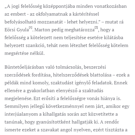
„A jogi felelősség középpontjába minden vonatkozásban
az embert - az okfolyamatnak a kártérítéssel
befolyásolható mozzanatát - lehet helyezni.” – mutat rá
[1]
[2]
Eörsi Gyula
. Marton pedig meghatározza
, hogy a
felelősség a kötelezett nem teljesítése esetére kilátásba
helyezett szankció, tehát nem létezhet felelősség kötelem
megsértése nélkül.
Büntetőeljárásban való tolmácsolás, beszerzési
szerződések fordítása, hitelszerződések blattolása – ezek a
példák mind komoly, szaktudást igénylő feladatok. Ennek
ellenére a gyakorlatban elenyésző a szaktudás
megjelenése. Ezt erősíti a felelősségre vonás hiánya is.
Semmilyen jellegű következménnyel nem járt, amikor egy
interjúalanyom a kihallgatás során azt közvetítette a
tanúnak, hogy gyanúsítottként hallgatják ki. A rendőr
ismerte ezeket a szavakat angol nyelven, ezért tisztázta a