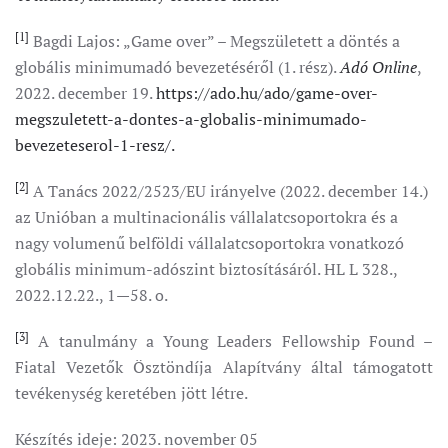
[1]
Bagdi Lajos: „Game over” – Megszületett a döntés a
globális minimumadó bevezetéséről (1. rész).
Adó Online
,
2022. december 19.
https://ado.hu/ado/game-over-
megszuletett-a-dontes-a-globalis-minimumado-
bevezeteserol-1-resz/.
[2]
A Tanács 2022/2523/EU irányelve (2022. december 14.)
az Unióban a multinacionális vállalatcsoportokra és a
nagy volumenű belföldi vállalatcsoportokra vonatkozó
globális minimum-adószint biztosításáról. HL L 328.,
2022.12.22., 1—58. o.
[3]
A tanulmány a Young Leaders Fellowship Found –
Fiatal Vezetők Ösztöndíja Alapítvány által támogatott
tevékenység keretében jött létre.
Készítés ideje:
2023. november 05