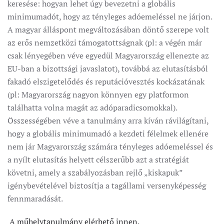
keresése: hogyan lehet úgy bevezetni a globális
minimumadót, hogy az tényleges adóemeléssel ne járjon.
A magyar álláspont megváltozásában döntő szerepe volt
az erős nemzetközi támogatottságnak (pl: a végén már
csak lényegében véve egyedül Magyarország ellenezte az
EU-ban a bizottsági javaslatot), továbbá az elutasításból
fakadó elszigetelődés és reputációvesztés kockázatának
(pl: Magyarország nagyon könnyen egy platformon
találhatta volna magát az adóparadicsomokkal).
Összességében véve a tanulmány arra kíván rávilágítani,
hogy a globális minimumadó a kezdeti félelmek ellenére
nem jár Magyarország számára tényleges adóemeléssel és
a nyílt elutasítás helyett célszerűbb azt a stratégiát
követni, amely a szabályozásban rejlő „kiskapuk”
igénybevételével biztosítja a tagállami versenyképesség
fennmaradását.
A műhelytanulmány elérhető innen.