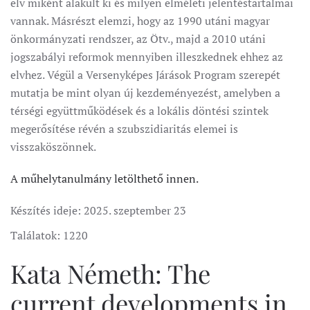
elv miként alakult ki és milyen elméleti jelentéstartalmai
vannak. Másrészt elemzi, hogy az 1990 utáni magyar
önkormányzati rendszer, az Ötv., majd a 2010 utáni
jogszabályi reformok mennyiben illeszkednek ehhez az
elvhez. Végül a Versenyképes Járások Program szerepét
mutatja be mint olyan új kezdeményezést, amelyben a
térségi együttműködések és a lokális döntési szintek
megerősítése révén a szubszidiaritás elemei is
visszaköszönnek.
A műhelytanulmány letölthető innen.
Készítés ideje:
2025. szeptember 23
Találatok: 1220
Kata Németh: The
current developments in