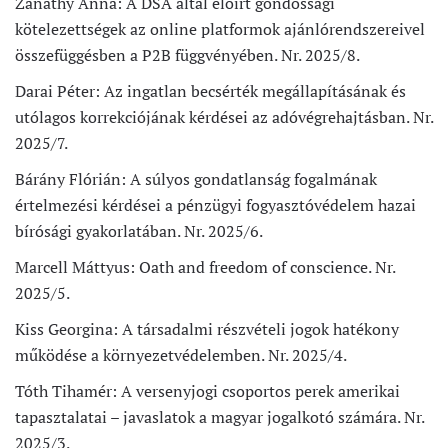
Zanathy Anna: A DSA által előírt gondossági
kötelezettségek az online platformok ajánlórendszereivel
összefüggésben a P2B függvényében. Nr. 2025/8.
Darai Péter: Az ingatlan becsérték megállapításának és
utólagos korrekciójának kérdései az adóvégrehajtásban. Nr.
2025/7.
Bárány Flórián: A súlyos gondatlanság fogalmának
értelmezési kérdései a pénzügyi fogyasztóvédelem hazai
bírósági gyakorlatában. Nr. 2025/6.
Marcell Máttyus: Oath and freedom of conscience. Nr.
2025/5.
Kiss Georgina: A társadalmi részvételi jogok hatékony
működése a környezetvédelemben. Nr. 2025/4.
Tóth Tihamér: A versenyjogi csoportos perek amerikai
tapasztalatai – javaslatok a magyar jogalkotó számára. Nr.
2025/3.