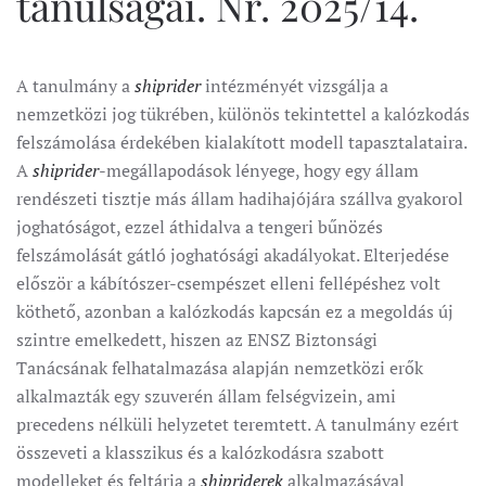
tanulságai. Nr. 2025/14.
A tanulmány a
shiprider
intézményét vizsgálja a
nemzetközi jog tükrében, különös tekintettel a kalózkodás
felszámolása érdekében kialakított modell tapasztalataira.
A
shiprider
-megállapodások lényege, hogy egy állam
rendészeti tisztje más állam hadihajójára szállva gyakorol
joghatóságot, ezzel áthidalva a tengeri bűnözés
felszámolását gátló joghatósági akadályokat. Elterjedése
először a kábítószer-csempészet elleni fellépéshez volt
köthető, azonban a kalózkodás kapcsán ez a megoldás új
szintre emelkedett, hiszen az ENSZ Biztonsági
Tanácsának felhatalmazása alapján nemzetközi erők
alkalmazták egy szuverén állam felségvizein, ami
precedens nélküli helyzetet teremtett. A tanulmány ezért
összeveti a klasszikus és a kalózkodásra szabott
modelleket és feltárja a
shipriderek
alkalmazásával