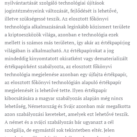
nyilvántartását szolgáló technológiai újítások
jogintézményeink változását, fejlődését is lehetővé,
illetve szükségessé teszik. Az elosztott főkönyvi
technológia alkalmazásának leginkább közismert területe
a kriptoeszközök világa, azonban e technológia ezek
mellett is számos más területen, így akár az értékpapírjog
világában is alkalmazható. Az értékpapírokat a jog
mindeddig kinyomtatott okiratként vagy dematerializált
értékpapírként szabályozta, az elosztott főkönyvi
technológia megjelenése azonban egy újfajta értékpapír,
az elosztott főkönyvi technológián alapuló értékpapír
megjelenését is lehetővé tette. Ilyen értékpapír
kibocsátására a magyar szabályozás alapján még nincs
lehetőség, Németország és Svájc azonban már megalkotta
azon szabályozási kereteket, amelyek ezt lehetővé teszik.
A német és a svájci szabályozás bár ugyanazt a cél
szolgálja, de egymástól sok tekintetben eltér. Jelen