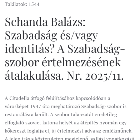
Találatok: 1544
Schanda Balázs:
Szabadság és/vagy
identitás? A Szabadság-
szobor értelmezésének
átalakulása. Nr. 2025/11.
A Citadella átfogó felújításához kapcsolódóan a
városképet 1947 óta meghatározó Szabadság-szobor is
restaurálásra került. A szobor talapzatát eredetileg
elfoglaló szovjet katona helyét az átépítés nyomán egy
kőkereszt foglalja el, új értelmezést adva az emlékműnek.
A jelen írás a közterületen megjelenő, vallási vonatkozású